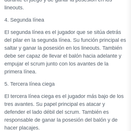
lineouts.
4. Segunda línea
El segunda línea es el jugador que se sitúa detrás
del pilar en la segunda línea. Su función principal es
saltar y ganar la posesión en los lineouts. También
debe ser capaz de llevar el balón hacia adelante y
empujar el scrum junto con los avantes de la
primera línea.
5. Tercera línea ciega
El tercera línea ciega es el jugador más bajo de los
tres avantes. Su papel principal es atacar y
defender el lado débil del scrum. También es
responsable de ganar la posesión del balón y de
hacer placajes.