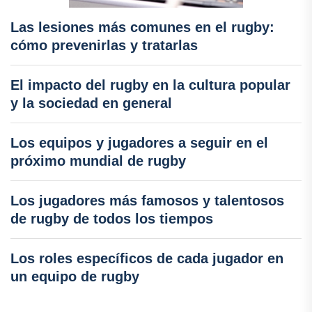
Las lesiones más comunes en el rugby:
cómo prevenirlas y tratarlas
El impacto del rugby en la cultura popular
y la sociedad en general
Los equipos y jugadores a seguir en el
próximo mundial de rugby
Los jugadores más famosos y talentosos
de rugby de todos los tiempos
Los roles específicos de cada jugador en
un equipo de rugby