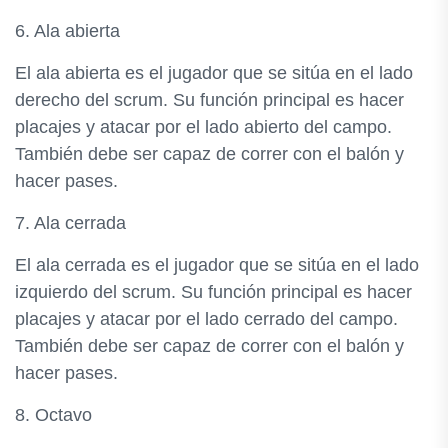
6. Ala abierta
El ala abierta es el jugador que se sitúa en el lado
derecho del scrum. Su función principal es hacer
placajes y atacar por el lado abierto del campo.
También debe ser capaz de correr con el balón y
hacer pases.
7. Ala cerrada
El ala cerrada es el jugador que se sitúa en el lado
izquierdo del scrum. Su función principal es hacer
placajes y atacar por el lado cerrado del campo.
También debe ser capaz de correr con el balón y
hacer pases.
8. Octavo