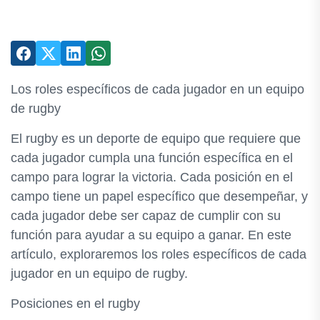
Los roles específicos de cada jugador en un equipo
de rugby
El rugby es un deporte de equipo que requiere que
cada jugador cumpla una función específica en el
campo para lograr la victoria. Cada posición en el
campo tiene un papel específico que desempeñar, y
cada jugador debe ser capaz de cumplir con su
función para ayudar a su equipo a ganar. En este
artículo, exploraremos los roles específicos de cada
jugador en un equipo de rugby.
Posiciones en el rugby