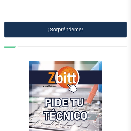
¡Sorpréndeme!