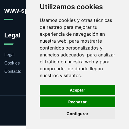
Utilizamos cookies
www-sport.es
Usamos cookies y otras técnicas
de rastreo para mejorar tu
experiencia de navegación en
Legal
nuestra web, para mostrarte
contenidos personalizados y
anuncios adecuados, para analizar
Legal
el tráfico en nuestra web y para
Cookies
comprender de donde llegan
Contacto
nuestros visitantes.
Aceptar
Rechazar
Update cookies preferences
Configurar
Copyright © 2025 www-sport.es