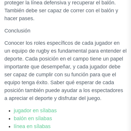
proteger la línea defensiva y recuperar el balón.
También debe ser capaz de correr con el balón y
hacer pases.
Conclusión
Conocer los roles específicos de cada jugador en
un equipo de rugby es fundamental para entender el
deporte. Cada posición en el campo tiene un papel
importante que desempeñar, y cada jugador debe
ser capaz de cumplir con su función para que el
equipo tenga éxito. Saber qué esperar de cada
posición también puede ayudar a los espectadores
a apreciar el deporte y disfrutar del juego.
jugador en sílabas
balón en sílabas
línea en sílabas