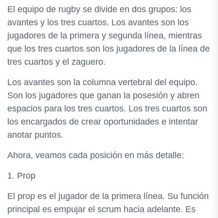
El equipo de rugby se divide en dos grupos: los
avantes y los tres cuartos. Los avantes son los
jugadores de la primera y segunda línea, mientras
que los tres cuartos son los jugadores de la línea de
tres cuartos y el zaguero.
Los avantes son la columna vertebral del equipo.
Son los jugadores que ganan la posesión y abren
espacios para los tres cuartos. Los tres cuartos son
los encargados de crear oportunidades e intentar
anotar puntos.
Ahora, veamos cada posición en más detalle:
1. Prop
El prop es el jugador de la primera línea. Su función
principal es empujar el scrum hacia adelante. Es